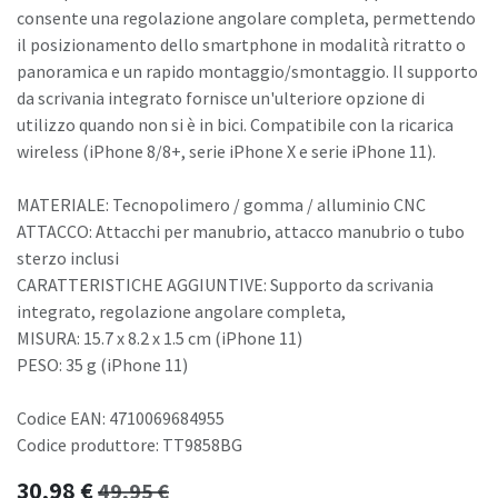
consente una regolazione angolare completa, permettendo
il posizionamento dello smartphone in modalità ritratto o
panoramica e un rapido montaggio/smontaggio. Il supporto
da scrivania integrato fornisce un'ulteriore opzione di
utilizzo quando non si è in bici. Compatibile con la ricarica
wireless (iPhone 8/8+, serie iPhone X e serie iPhone 11).
MATERIALE: Tecnopolimero / gomma / alluminio CNC
ATTACCO: Attacchi per manubrio, attacco manubrio o tubo
sterzo inclusi
CARATTERISTICHE AGGIUNTIVE: Supporto da scrivania
integrato, regolazione angolare completa,
MISURA: 15.7 x 8.2 x 1.5 cm (iPhone 11)
PESO: 35 g (iPhone 11)
Codice EAN: 4710069684955
Codice produttore: TT9858BG
30,98
€
49,95
€