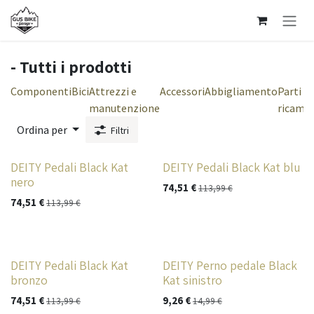
Passa al contenuto
- Tutti i prodotti
Componenti
Bici
Attrezzi e
Accessori
Abbigliamento
Parti di
manutenzione
ricamb
Ordina per
Filtri
DEITY Pedali Black Kat
DEITY Pedali Black Kat blu
nero
74,51
€
113,99
€
74,51
€
113,99
€
DEITY Pedali Black Kat
DEITY Perno pedale Black
bronzo
Kat sinistro
74,51
€
9,26
€
113,99
€
14,99
€