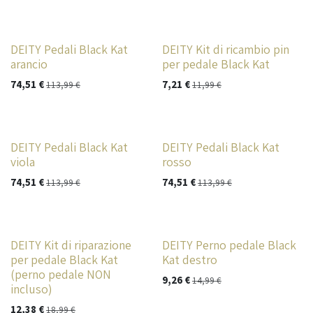
DEITY Pedali Black Kat
DEITY Kit di ricambio pin
arancio
per pedale Black Kat
74,51
€
7,21
€
113,99
€
11,99
€
DEITY Pedali Black Kat
DEITY Pedali Black Kat
viola
rosso
74,51
€
74,51
€
113,99
€
113,99
€
DEITY Kit di riparazione
DEITY Perno pedale Black
per pedale Black Kat
Kat destro
(perno pedale NON
9,26
€
14,99
€
incluso)
12,38
€
18,99
€