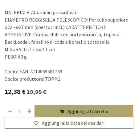
MATERIALE: Alluminio pressofuso
DIAMETRO REGGISELLA TELESCOPICO: Per tubo superiore
ø22 - ø27 mm (spessori incl.) CARATTERISTICHE
AGGIUNTIVE: Compatibile con portaborraccia, Topeak
BackLoader, fanalino di coda e borsello sottosella
MISURA: 11.7 x 6 x 4.1 cm
PESO: 63 g
Codice EAN: 4710069681749
Codice produttore: TDPM1
12,38
€
19,95
€
Aggiungi al carrello
Aggiungi alla lista dei desideri