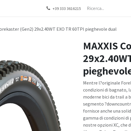
+39 333 3616215
orekaster (Gen2) 29x2.40WT EXO TR 60TPI pieghevole dual
MAXXIS Co
29x2.40WT
pieghevole
Mentre l?originale Fore
condizioni di bagnato, l
moderne bici da trail a
segmento ?downcountry?
fornisce anche una solid
gamma di condizioni di 
nostre opzioni XC, che d