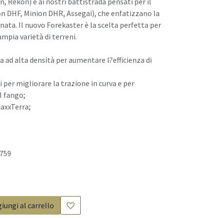
, Rekon) e ai nostri battistrada pensati per il
on DHF, Minion DHR, Assegai), che enfatizzano la
enata. Il nuovo Forekaster è la scelta perfetta per
mpia varietà di terreni.
a ad alta densità per aumentare l?efficienza di
ti per migliorare la trazione in curva e per
l fango;
axxTerra;
1759
iungi al carrello