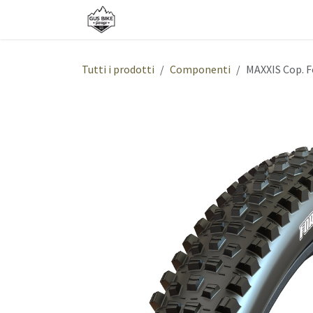
Passa al contenuto
Shop
Bici
Servizi
Chi siamo
Tutti i prodotti
Componenti
MAXXIS Cop. F