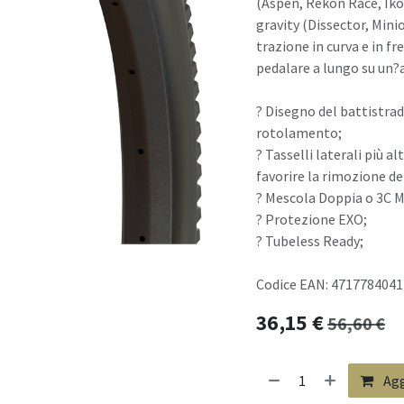
(Aspen, Rekon Race, Ikon
gravity (Dissector, Mini
trazione in curva e in fr
pedalare a lungo su un?a
? Disegno del battistrad
rotolamento;
? Tasselli laterali più al
favorire la rimozione de
? Mescola Doppia o 3C M
? Protezione EXO;
? Tubeless Ready;
Codice EAN: 471778404
36,15
€
56,60
€
Agg