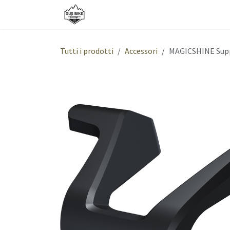
Passa al contenuto
Shop
Bici
Servizi
Chi siamo
Tutti i prodotti
Accessori
MAGICSHINE Suppor