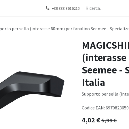
+39 333 3616215
to per sella (interasse 60mm) per fanalino Seemee - Specialized 
MAGICSHIN
(interasse
Seemee - S
Italia
Supporto per sella (int
Codice EAN: 697082365
4,02
€
5,99
€