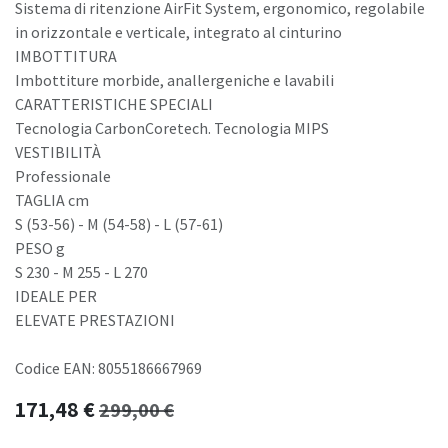
Sistema di ritenzione AirFit System, ergonomico, regolabile
in orizzontale e verticale, integrato al cinturino
IMBOTTITURA
Imbottiture morbide, anallergeniche e lavabili
CARATTERISTICHE SPECIALI
Tecnologia CarbonCoretech. Tecnologia MIPS
VESTIBILITÀ
Professionale
TAGLIA cm
S (53-56) - M (54-58) - L (57-61)
PESO g
S 230 - M 255 - L 270
IDEALE PER
ELEVATE PRESTAZIONI
Codice EAN: 8055186667969
171,48
€
299,00
€