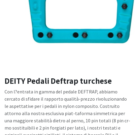
DEITY Pedali Deftrap turchese
Con l?entrata in gamma del pedale DEFTRAP, abbiamo
cercato di sfidare il rapporto qualità-prezzo rivoluzionando
le aspettative per i pedali in nylon composito. Costruito
attorno alla nostra esclusiva piat-taforma simmetrica per
una maggiore stabilità dietro al perno, 10 pin totali (8 pin cr-
mo sostituibili e 2 pin forgiati per lato), i nostri testati e
originali cuscinetti sigillati, il sistema di boccole DU e il